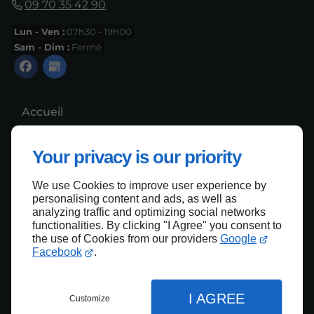
09 70 35 42 90
Lun - Ven :
07h30 - 19h00
Sam - Dim :
Fermé
Accueil
Contactez-nous
Your privacy is our priority
Mentions légales
Plan du site
We use Cookies to improve user experience by
personalising content and ads, as well as
analyzing traffic and optimizing social networks
functionalities. By clicking "I Agree" you consent to
the use of Cookies from our providers
Google
Haut de page
Facebook
.
I AGREE
Customize